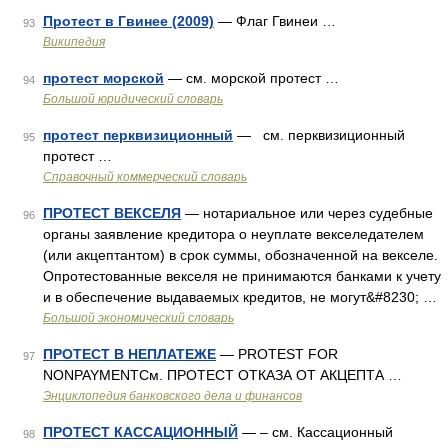
Протест в Гвинее (2009)
— Флаг Гвинеи …
93
Википедия
протест морской
— см. морской протест …
94
Большой юридический словарь
протест перквизиционный
— см. перквизиционный
95
протест …
Справочный коммерческий словарь
ПРОТЕСТ ВЕКСЕЛЯ
— нотариальное или через судебные
96
органы заявление кредитора о неуплате векселедателем
(или акцептантом) в срок суммы, обозначенной на векселе.
Опротестованные векселя не принимаются банками к учету
и в обеспечение выдаваемых кредитов, не могут&#8230; …
Большой экономический словарь
ПРОТЕСТ В НЕПЛАТЕЖЕ
— PROTEST FOR
97
NONPAYMENTСм. ПРОТЕСТ ОТКАЗА ОТ АКЦЕПТА …
Энциклопедия банковского дела и финансов
ПРОТЕСТ КАССАЦИОННЫЙ
— – см. Кассационный
98