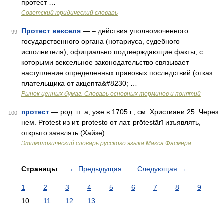
протест …
Советский юридический словарь
Протест векселя
— – действия уполномоченного
99
государственного органа (нотариуса, судебного
исполнителя), официально подтверждающие факты, с
которыми вексельное законодательство связывает
наступление определенных правовых последствий (отказ
плательщика от акцепта&#8230; …
Рынок ценных бумаг. Словарь основных терминов и понятий
протест
— род. п. а, уже в 1705 г.; см. Христиани 25. Через
100
нем. Рrоtеst из ит. protesto от лат. prōtestārī изъявлять,
открыто заявлять (Хайзе) …
Этимологический словарь русского языка Макса Фасмера
Страницы
←
Предыдущая
Следующая
→
1
2
3
4
5
6
7
8
9
10
11
12
13